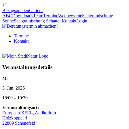
Bezugsquellen
Garten-
ABC
Downloads
Team
Termine
Wettbewerbe
Saatgutmischung
Sonne
Saatgutmischung Schatten
Kontakt
Login
Termine
Kontakt
Veranstaltungsdetails
Mi
3. Jun. 2026
18:00 – 19:30
Veran­stal­tungs­ort:
European XFEL, Auditorium
Holzkoppel 4
22869 Schenefeld